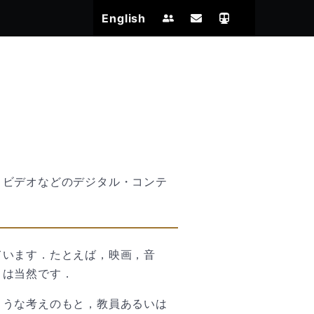
English
，ビデオなどのデジタル・コンテ
ています．たとえば，映画，音
とは当然です．
ような考えのもと，教員あるいは